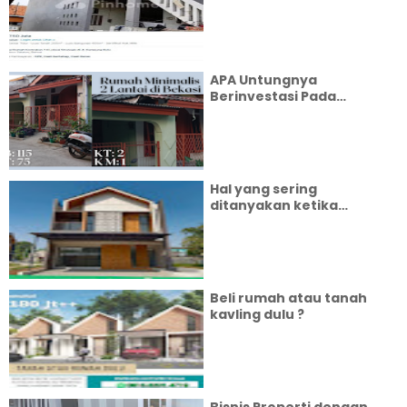
APA Untungnya
Berinvestasi Pada
Properti?
Hal yang sering
ditanyakan ketika
seseorang mau membeli
rumah pertama
Beli rumah atau tanah
kavling dulu ?