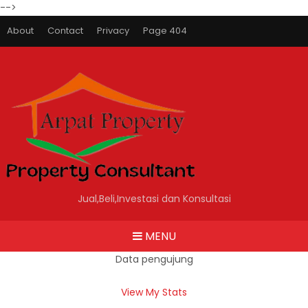
-->
About
Contact
Privacy
Page 404
Jual,Beli,Investasi dan Konsultasi
MENU
Data pengujung
View My Stats