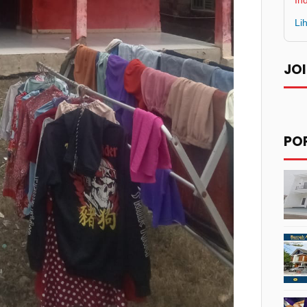
In
Li
JOI
PO