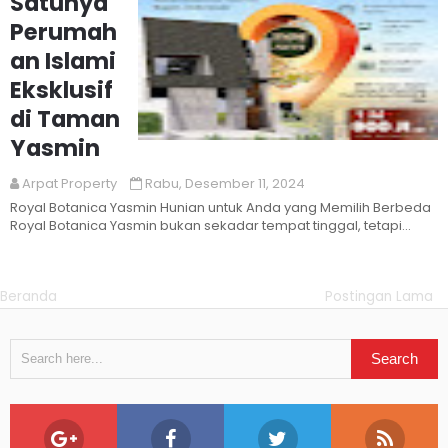
Satunya
Perumah
an Islami
Eksklusif
di Taman
Yasmin
Read More
Arpat Property
Rabu, Desember 11, 2024
Royal Botanica Yasmin Hunian untuk Anda yang Memilih Berbeda
Royal Botanica Yasmin bukan sekadar tempat tinggal, tetapi
simbol g...
Beranda
Postingan Lama