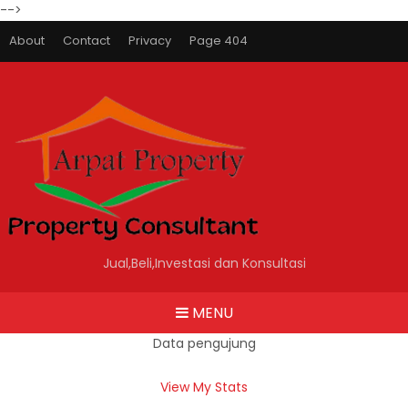
-->
About
Contact
Privacy
Page 404
Jual,Beli,Investasi dan Konsultasi
MENU
Data pengujung
View My Stats