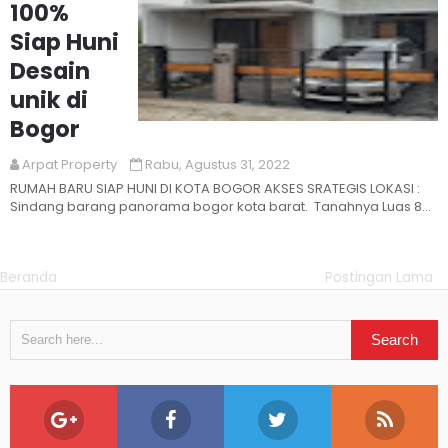
100%
Siap Huni
Desain
unik di
Bogor
Read More
Arpat Property
Rabu, Agustus 31, 2022
RUMAH BARU SIAP HUNI DI KOTA BOGOR AKSES SRATEGIS LOKASI :
Sindang barang panorama bogor kota barat. Tanahnya Luas 86
...
Beranda
Postingan Lama