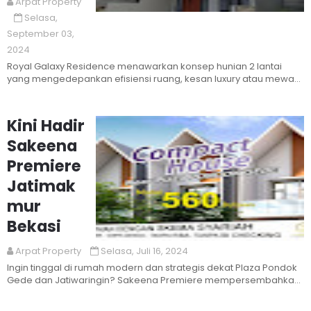
Arpat Property
Selasa,
Read More
September 03,
2024
Royal Galaxy Residence menawarkan konsep hunian 2 lantai
yang mengedepankan efisiensi ruang, kesan luxury atau mewah,
ramah ling...
Kini Hadir
Sakeena
Premiere
Jatimak
mur
Bekasi
Arpat Property
Selasa, Juli 16, 2024
Read More
Ingin tinggal di rumah modern dan strategis dekat Plaza Pondok
Gede dan Jatiwaringin? Sakeena Premiere mempersembahkan
hunian 2 ...