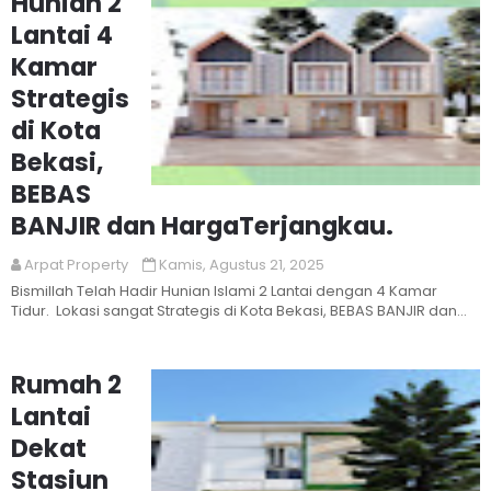
Hunian 2
Lantai 4
Kamar
Strategis
di Kota
Bekasi,
BEBAS
Read More
BANJIR dan HargaTerjangkau.
Arpat Property
Kamis, Agustus 21, 2025
Bismillah Telah Hadir Hunian Islami 2 Lantai dengan 4 Kamar
Tidur. Lokasi sangat Strategis di Kota Bekasi, BEBAS BANJIR dan
Har...
Rumah 2
Lantai
Dekat
Stasiun