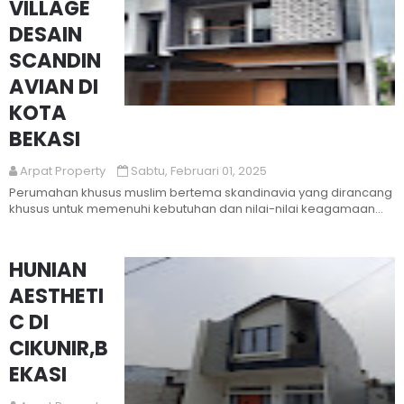
VILLAGE
DESAIN
SCANDIN
AVIAN DI
KOTA
Read More
BEKASI
Arpat Property
Sabtu, Februari 01, 2025
Perumahan khusus muslim bertema skandinavia yang dirancang
khusus untuk memenuhi kebutuhan dan nilai-nilai keagamaan
bagi umat I...
HUNIAN
AESTHETI
C DI
CIKUNIR,B
EKASI