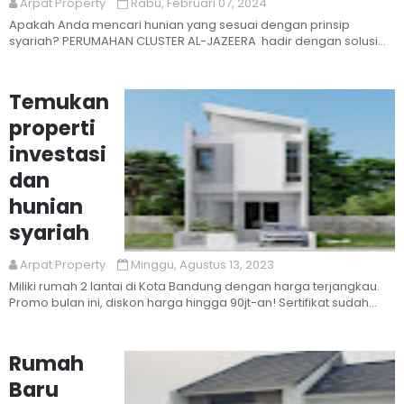
Arpat Property
Rabu, Februari 07, 2024
Apakah Anda mencari hunian yang sesuai dengan prinsip
syariah? PERUMAHAN CLUSTER AL-JAZEERA hadir dengan solusi
terbaik untuk Anda! ...
Temukan
properti
investasi
dan
hunian
syariah
Arpat Property
Minggu, Agustus 13, 2023
Read More
Miliki rumah 2 lantai di Kota Bandung dengan harga terjangkau.
Promo bulan ini, diskon harga hingga 90jt-an! Sertifikat sudah
SHM tinggal ba...
Rumah
Baru