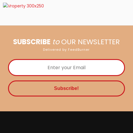
SUBSCRIBE
to
OUR NEWSLETTER
Delivered by FeedBurner