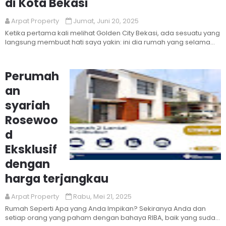
di Kota Bekasi
Arpat Property
Jumat, Juni 20, 2025
Ketika pertama kali melihat Golden City Bekasi, ada sesuatu yang
langsung membuat hati saya yakin: ini dia rumah yang selama
ini...
Perumah
an
syariah
Rosewoo
d
Eksklusif
dengan
Read More
harga terjangkau
Arpat Property
Rabu, Mei 21, 2025
Rumah Seperti Apa yang Anda Impikan? Sekiranya Anda dan
setiap orang yang paham dengan bahaya RIBA, baik yang sudah