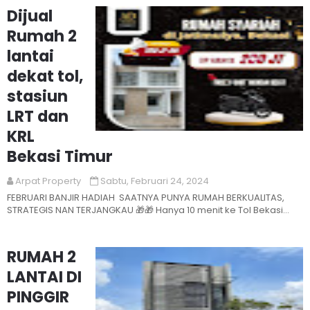
Dijual
Rumah 2
lantai
dekat tol,
stasiun
LRT dan
KRL
Read More
Bekasi Timur
Arpat Property
Sabtu, Februari 24, 2024
FEBRUARI BANJIR HADIAH SAATNYA PUNYA RUMAH BERKUALITAS,
STRATEGIS NAN TERJANGKAU 🎁🎁 Hanya 10 menit ke Tol Bekasi
Timur, LRT j...
RUMAH 2
LANTAI DI
PINGGIR