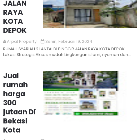
JALAN
RAYA
KOTA
DEPOK
Read More
Arpat Property
Senin, Februari 19, 2024
RUMAH SYARIAH 2 LANTAI DI PINGGIR JALAN RAYA KOTA DEPOK
Lokasi Strategis Akses mudah Lingkungan islami, nyaman dan
aman. Berada ...
Jual
rumah
harga
300
jutaan Di
Bekasi
Kota
Read More