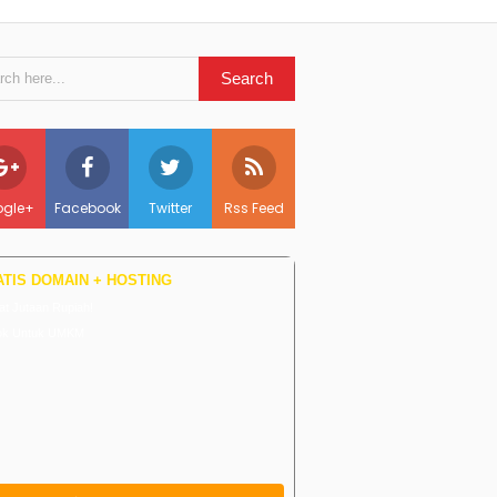
gle+
Facebook
Twitter
Rss Feed
TIS DOMAIN + HOSTING
t Jutaan Rupiah!
ok Untuk UMKM