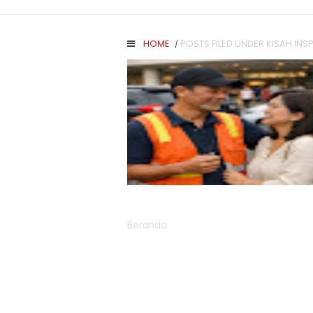
HOME
POSTS FILED UNDER KISAH INSP
/
Read More
Beranda