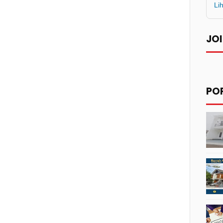
Li
JOI
PO