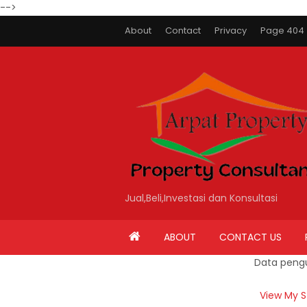
-->
About
Contact
Privacy
Page 404
Jual,Beli,Investasi dan Konsultasi
ABOUT
CONTACT US
Data peng
View My S