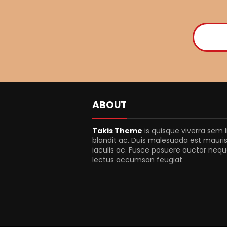
ABOUT
Takis Theme
is quisque viverra sem l
blandit ac. Duis malesuada est mauris
iaculis ac. Fusce posuere auctor neque
lectus accumsan feugiat