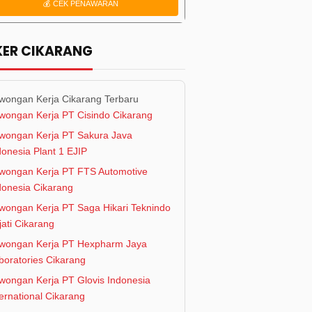
💰 CEK PENAWARAN
KER CIKARANG
wongan Kerja Cikarang Terbaru
wongan Kerja PT Cisindo Cikarang
wongan Kerja PT Sakura Java
donesia Plant 1 EJIP
wongan Kerja PT FTS Automotive
donesia Cikarang
wongan Kerja PT Saga Hikari Teknindo
jati Cikarang
wongan Kerja PT Hexpharm Jaya
boratories Cikarang
wongan Kerja PT Glovis Indonesia
ternational Cikarang