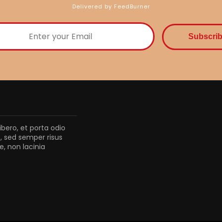
Delivered by FeedBurner
ibero, et porta odio
, sed semper risus
, non lacinia