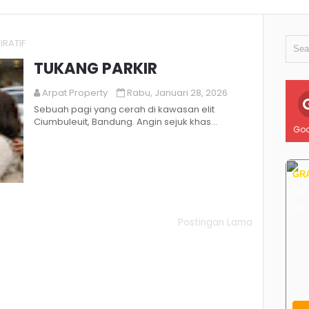
IRATIF
TUKANG PARKIR
Arpat Property
Rabu, Januari 28, 2026
Sebuah pagi yang cerah di kawasan elit
Ciumbuleuit, Bandung. Angin sejuk khas
Goo
pegunungan mengalir pelan, menyentuh
setiap sudut...
GRA
Hema
Coc
Postingan Lama