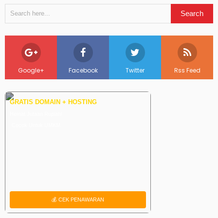
Google+
Facebook
Twitter
Rss Feed
GRATIS DOMAIN + HOSTING
Hemat Jutaan Rupiah!
Cocok Untuk UMKM
💰 CEK PENAWARAN