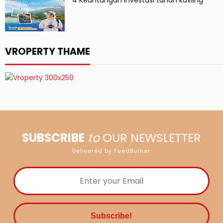
4 Keuntungan Investasi tanah kavling
VROPERTY THAME
SUBSCRIBE
to
OUR NEWSLETTER
Delivered by FeedBurner