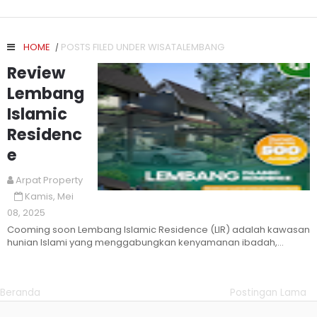
HOME
POSTS FILED UNDER WISATALEMBANG
/
Review
Lembang
Islamic
Residenc
e
Arpat Property
Kamis, Mei
Read More
08, 2025
Cooming soon Lembang Islamic Residence (LIR) adalah kawasan
hunian Islami yang menggabungkan kenyamanan ibadah,
pendidikan berba...
Beranda
Postingan Lama