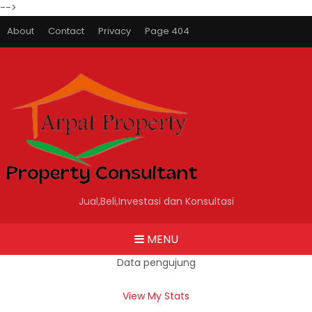
-->
About
Contact
Privacy
Page 404
Jual,Beli,Investasi dan Konsultasi
MENU
Data pengujung
View My Stats