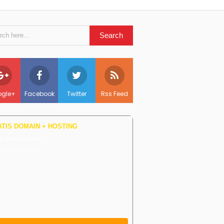
gle+
Facebook
Twitter
Rss Feed
TIS DOMAIN + HOSTING
t Jutaan Rupiah!
ok Untuk UMKM