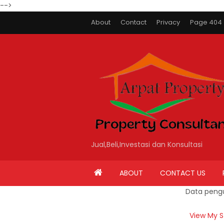
-->
About
Contact
Privacy
Page 404
Jual,Beli,Investasi dan Konsultasi
ABOUT
CONTACT US
Data peng
View My S