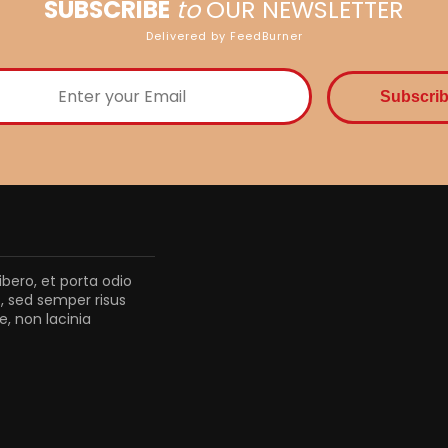
SUBSCRIBE
to
OUR NEWSLETTER
Delivered by FeedBurner
ibero, et porta odio
, sed semper risus
, non lacinia