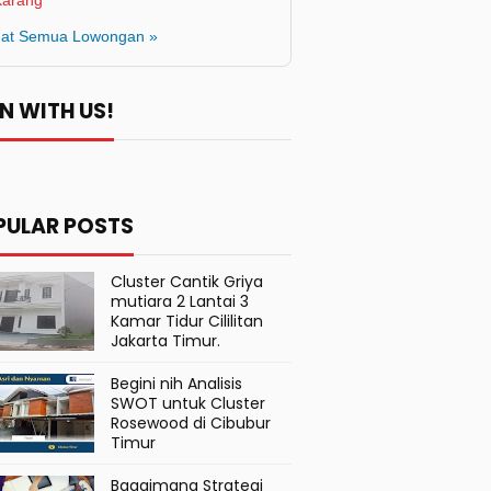
karang
hat Semua Lowongan »
N WITH US!
PULAR POSTS
Cluster Cantik Griya
mutiara 2 Lantai 3
Kamar Tidur Cililitan
Jakarta Timur.
Begini nih Analisis
SWOT untuk Cluster
Rosewood di Cibubur
Timur
Bagaimana Strategi