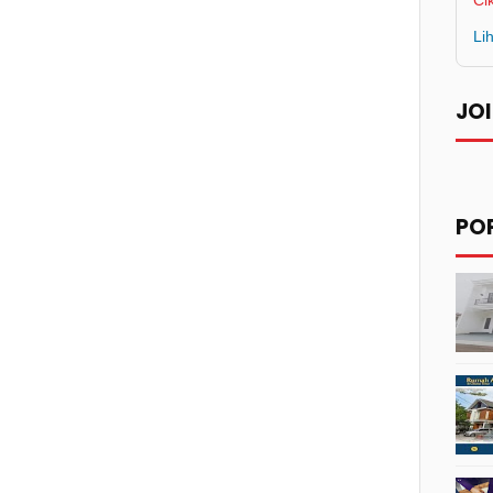
Ci
Li
JOI
PO