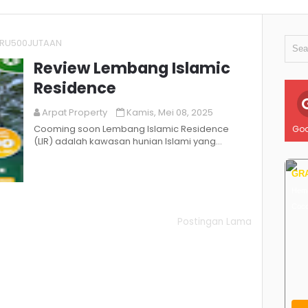
ARU500JUTAAN
Review Lembang Islamic
Residence
Arpat Property
Kamis, Mei 08, 2025
Cooming soon Lembang Islamic Residence
Goo
(LIR) adalah kawasan hunian Islami yang
menggabungkan kenyamanan ibadah,
pendidikan berba...
GRA
Hema
Coc
Postingan Lama