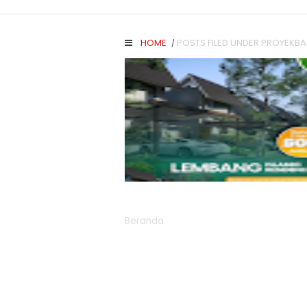
HOME
POSTS FILED UNDER PROYEKB
/
Read More
Beranda