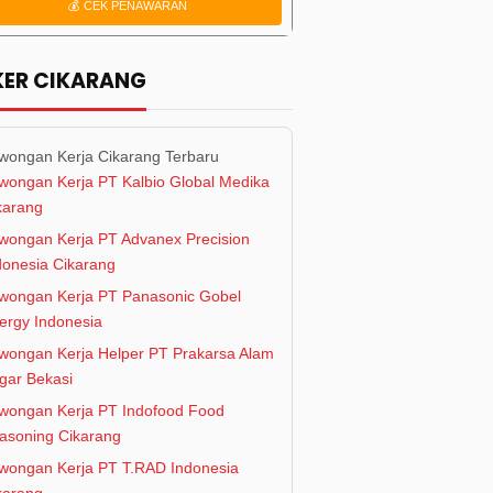
💰 CEK PENAWARAN
KER CIKARANG
wongan Kerja Cikarang Terbaru
wongan Kerja PT Kalbio Global Medika
karang
wongan Kerja PT Advanex Precision
donesia Cikarang
wongan Kerja PT Panasonic Gobel
ergy Indonesia
wongan Kerja Helper PT Prakarsa Alam
gar Bekasi
wongan Kerja PT Indofood Food
asoning Cikarang
wongan Kerja PT T.RAD Indonesia