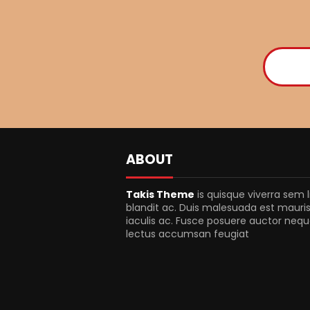
ABOUT
Takis Theme
is quisque viverra sem l
blandit ac. Duis malesuada est mauris
iaculis ac. Fusce posuere auctor neque
lectus accumsan feugiat